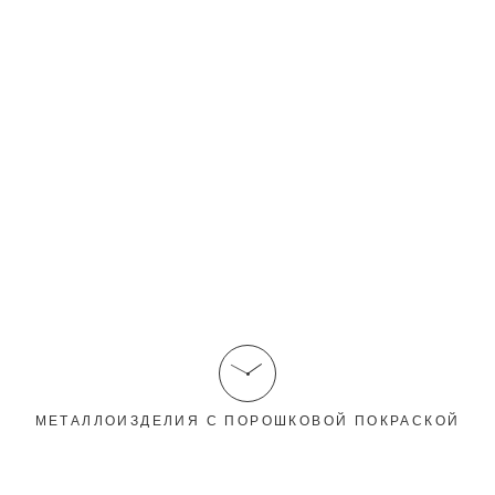
Металл-Экспо 2026, с 10 по 13 ноября 2026
года в СПб
32-я Международная промышленная выставка «Металл-
Экспо’2026» пройдёт с 10 по 13 ноября 2026 года в
Санкт-Петербурге....
Подробнее
Фотогалерея
МЕТАЛЛОИЗДЕЛИЯ С ПОРОШКОВОЙ ПОКРАСКОЙ