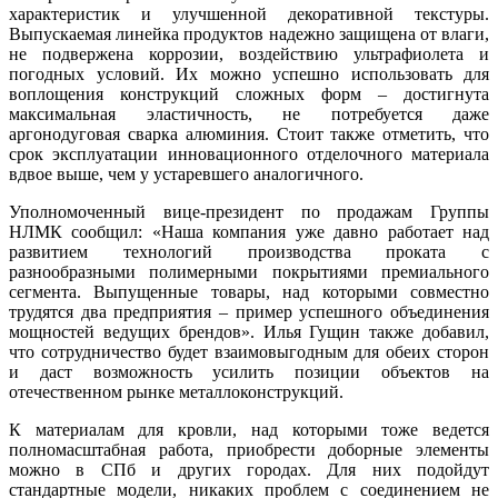
характеристик и улучшенной декоративной текстуры.
Выпускаемая линейка продуктов надежно защищена от влаги,
не подвержена коррозии, воздействию ультрафиолета и
погодных условий. Их можно успешно использовать для
воплощения конструкций сложных форм – достигнута
максимальная эластичность, не потребуется даже
аргонодуговая сварка алюминия. Стоит также отметить, что
срок эксплуатации инновационного отделочного материала
вдвое выше, чем у устаревшего аналогичного.
Уполномоченный вице-президент по продажам Группы
НЛМК сообщил: «Наша компания уже давно работает над
развитием технологий производства проката с
разнообразными полимерными покрытиями премиального
сегмента. Выпущенные товары, над которыми совместно
трудятся два предприятия – пример успешного объединения
мощностей ведущих брендов». Илья Гущин также добавил,
что сотрудничество будет взаимовыгодным для обеих сторон
и даст возможность усилить позиции объектов на
отечественном рынке металлоконструкций.
К материалам для кровли, над которыми тоже ведется
полномасштабная работа, приобрести доборные элементы
можно в СПб и других городах. Для них подойдут
стандартные модели, никаких проблем с соединением не