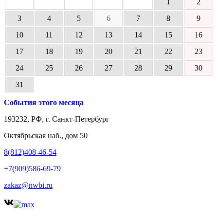
1
2
3
4
5
6
7
8
9
10
11
12
13
14
15
16
17
18
19
20
21
22
23
24
25
26
27
28
29
30
31
События этого месяца
193232, РФ, г. Санкт-Петербург
Октябрьская наб., дом 50
8(812)408-46-54
+7(909)586-69-79
zakaz@nwbi.ru